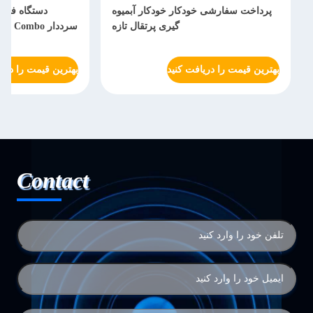
پرداخت سفارشی خودکار خودکار آبمیوه
دستگاه فروش
گیری پرتقال تازه
سرددار Combo برای نوشیدنی میان وعده
بهترین قیمت را دریافت کنید
بهترین قیمت را دریا
Contact