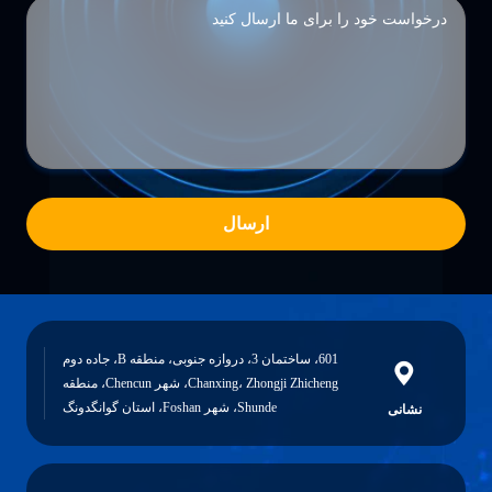
ارسال
601، ساختمان 3، دروازه جنوبی، منطقه B، جاده دوم
Chanxing، Zhongji Zhicheng، شهر Chencun، منطقه
Shunde، شهر Foshan، استان گوانگدونگ
نشانی