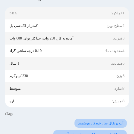
1عملکرد:
SDK
2سطح نویز:
کمتر از 55 دسی بل
3قدرت:
آماده به کار: 250 وات، حداکثر توان: 800 وات
4محدوده دما:
0-10 درجه سانتی گراد
5ضمانت:
1 سال
6وزن:
330 کیلوگرم
7اندازه:
متوسط
8نمايش:
آره
Tags:
آب پرتقال ساز خودکار هوشمند