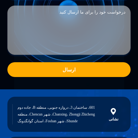
ارسال
601، ساختمان 3، دروازه جنوبی، منطقه B، جاده دوم
Chanxing، Zhongji Zhicheng، شهر Chencun، منطقه
نشانی
Shunde، شهر Foshan، استان گوانگدونگ