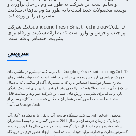
و سالم است.این شرکت به طور مداوم در حال نوآوری و
توسعه محصولات جدید است تا به طور مداوم نیازهای سلامت
مشتریان را برآورده کند.
Guangdong Fresh Smart TechnologyCo.LTD.یک شرکت
پر جنب و جوش و نوآور است که به ارائه سلامت و رفاه برای
بشریت اختصاص یافته است.
سرویس
Guangdong Fresh Smart TechnologyCo.LTD.
یک تولید کننده پیشرو در ماشین های
فروش نوشیدنی تازه فشرده مبتنی بر اینترنت اشیا است که به تولید ماشین های
تجاری بسیار هوشمند اختصاص دارد که به مشتریان آگاه از سلامتی که به دنبال
سبک زندگی با کیفیت بالا هستند، ارائه می دهد.با چشم اندازی برای ایجاد یک زندگی
تازه و سالم برای بشریت، ارزش های اصلی این شرکت طراوت و سلامت قابل
مشاهده است، همانطور که در شعار آن منعکس شده است، "تازه و سالم از
Orange Fresh می آید."
محصول شاخص این شرکت، دستگاه فروش آب پرتقال تازه فشرده "آقای آب
پرتقال"، از زمان عرضه آن در سال 2014 به طور گسترده ای توسط مشتریان
شناخته شده و مورد استقبال قرار گرفته است. در طول سال ها، این شرکت به
گسترش تجارت و خطوط تولید خود ادامه داده است. ، ایجاد حضور قوی در فرودگاه