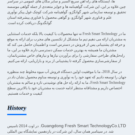
ها، ایستگاه های راه آهن سریع السیر و سایر مکان های عمومی در سراسر
چین.علاوه بر این، این شرکت گواهینامه ها و جوایز متعددی از جمله گواهی موسسه
تحقیق و توسعه سازمانی شهر گوانگژو، گواهینامه شرکت کوچک غول پیکر نوآوری
علم و فناوری شهر گوانگژو، و گواهی محصول با فناوری پیشرفته استان
گوانگدونگ دریافت کرده است.
ما در Fresh Smart Technology نه تنها محصولات با کیفیت بالا بلکه خدمات استثنایی
به مشتریان ارائه می دهیم.تیم ما متشکل از تکنسین های مجرب برای ارائه به موقع
و حرفه ای پشتیبانی پس از فروش در دسترس است و اطمینان حاصل می کند که
مشتریان ما همیشه به بهترین خدمات ممکن دسترسی دارند.علاوه بر این، ما
راه‌حل‌های طراحی سفارشی را برای برآوردن نیازها و نیازهای خاص مشتریانمان،
از سفارشی‌سازی محصول گرفته تا پشتیبانی از برند و بازاریابی، ارائه می‌کنیم.
در سال 2018، ما با موفقیت اولین دستگاه فروش آب میوه مخلوط چند منظوره
جهان را توسعه دادیم که تعهد خود را به نوآوری و توسعه مداوم محصول نشان داد.در
Fresh Smart Technology، ما به ارائه راه حل های نوشیدنی تازه و سالم به مشتریان
اختصاص داریم و مشتاقانه منتظر ادامه خدمت به مشتریان خود با بالاترین سطح
کیفیت و خدمات هستیم.
History
Guangdong Fresh Smart TechnologyCo.LTD.
در اوت 2014 تاسیس
شد. در سپتامبر همان سال، این شرکت در یازدهمین نمایشگاه بین المللی