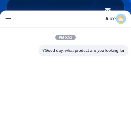
vendingmachine935@gmail.com
پست الکترونیک
Juice
5:51 PM
0086-132-6536-9208
Good day, what product are you looking for?
تلفن
Guangdong Fresh Smart Technology Co., LTD