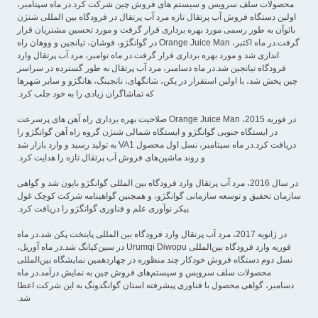
محصولات سلف سرویس و سیستم های فروش چین شرکت کرد.در ماه سپتامبر،
اولین دستگاه فروش آب پرتقال تازه مرد آب پرتقال در فرودگاه بین المللی شنژن
بائوآن به طور رسمی مورد بهره برداری قرار گرفت و مورد تحسین مشتریان قرار
گرفت.در ماه اکتبر، Orange Juice Man در گوانگژو، فوشان، تیانجین و ووهان راه
اندازی شد و مورد بهره برداری قرار گرفت.در ماه نوامبر، مرد آب پرتقال وارد
فرودگاه تیانجین شد.در ماه دسامبر، مرد آب پرتقال به طور گسترده در سراسر
چین پخش شد، با اولین استقرار در پکن، شانگهای، نانجینگ، هانگژو و سایر شهرها
که تماشاگران زیادی را به خود جلب کرد.
در فوریه 2015، Orange Juice Man صلاحیت بهره برداری راه آهن های پرسرعت
در ایستگاه جنوبی گوانگژو و ایستگاه شمالی شنژن گروه راه آهن گوانگژو را
دریافت کرد.در ماه سپتامبر، نسل اول محصول VA1 به تولید رسید و وارد بازار شد
و روند ماشین‌های فروش آب پرتقال تازه را هدایت کرد.
در سال 2016، مرد آب پرتقال وارد فرودگاه بین المللی گوانگژو بایون شد و گواهی
سازمان تحقیق و توسعه سازمانی گوانگژو، و همچنین گواهینامه شرکت کوچک غول
پیکر نوآوری علم و فناوری گوانگژو را دریافت کرد.
در ژانویه 2017، مرد آب پرتقال وارد فرودگاه بین المللی پایتخت پکن شد.در ماه
فوریه وارد فرودگاه بین‌المللی Urumqi Diwopu در سین‌کیانگ شد.در ماه آوریل،
نسل دوم دستگاه فروش خودکار چند منظوره در چهاردهمین نمایشگاه بین‌المللی
محصولات سلف سرویس و سیستم‌های فروش چین به نمایش درآمد.در ماه
دسامبر، گواهی محصول با فناوری پیشرفته استان گوانگدونگ به این شرکت اعطا
شد.