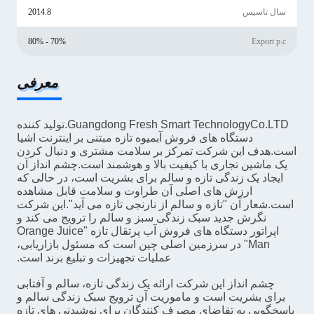
سال تاسیس
2014.8
70% - 80%
Export p.c
معرفی
Guangdong Fresh Smart TechnologyCo.LTD.تولید کننده
دستگاه های فروش آبمیوه تازه مبتنی بر اینترنت اشیا
است.هدف این شرکت تمرکز بر سلامت مشتری و دنبال کردن
یک ماشین تجاری با کیفیت بالا و هوشمند است.چشم انداز آن
ایجاد یک زندگی تازه و سالم برای بشریت است، در حالی که
ارزش های اصلی آن طراوت و سلامت قابل مشاهده
است.شعار آن "تازه و سالم از نارنجی تازه می آید".این شرکت
نگرش جدید سبک زندگی سبز و سالم را ترویج می کند و
اپراتور دستگاه های فروش آب پرتقال تازه "Orange Juice
Man" در سرزمین اصلی چین است که مسئول بازاریابی،
عملیات تجهیزات و تبلیغ برند است.
چشم انداز این شرکت ارائه یک زندگی تازه، سالم و آفتابی
برای بشریت است و ماموریت آن ترویج سبک زندگی سالم و
پاسخگویی به تقاضای مصرف کنندگان برای نوشیدنی های تازه