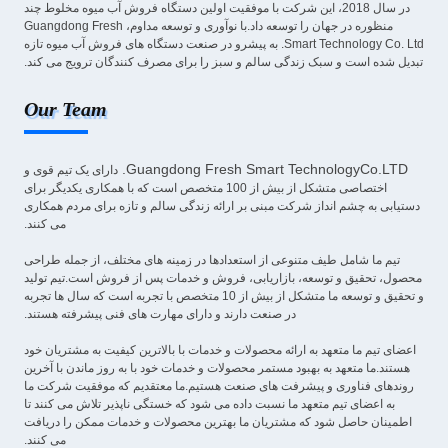
در سال 2018، این شرکت با موفقیت اولین دستگاه فروش آب میوه مخلوط چند
منظوره در جهان را توسعه داد.با نوآوری و توسعه مداوم، Guangdong Fresh
Smart Technology Co. Ltd. به پیشرو در صنعت دستگاه های فروش آب میوه تازه
تبدیل شده است و سبک زندگی سالم و سبز را برای مصرف کنندگان ترویج می کند.
Our Team
Guangdong Fresh Smart TechnologyCo.LTD.
دارای یک تیم قوی و
اختصاصی متشکل از بیش از 100 متخصص است که با همکاری یکدیگر برای
دستیابی به چشم انداز شرکت مبنی بر ارائه زندگی سالم و تازه برای مردم همکاری
می کنند.
تیم ما شامل طیف متنوعی از استعدادها در زمینه های مختلف، از جمله طراحی
محصول، تحقیق و توسعه، بازاریابی، فروش و خدمات پس از فروش است.تیم تولید
و تحقیق و توسعه ما متشکل از بیش از 10 متخصص با تجربه است که سال ها تجربه
در صنعت دارند و دارای مهارت های فنی پیشرفته هستند.
اعضای تیم ما متعهد به ارائه محصولات و خدمات با بالاترین کیفیت به مشتریان خود
هستند.ما متعهد به بهبود مستمر محصولات و خدمات خود با به روز ماندن با آخرین
روندهای فناوری و پیشرفت های صنعت هستیم.ما معتقدیم که موفقیت شرکت ما
به اعضای تیم متعهد ما نسبت داده می شود که خستگی ناپذیر تلاش می کنند تا
اطمینان حاصل شود که مشتریان ما بهترین محصولات و خدمات ممکن را دریافت
می کنند.