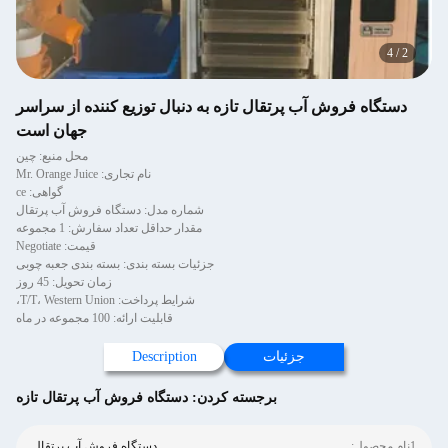
4
/
2
دستگاه فروش آب پرتقال تازه به دنبال توزیع کننده از سراسر
جهان است
محل منبع: چین
نام تجاری: Mr. Orange Juice
گواهی: ce
شماره مدل: دستگاه فروش آب پرتقال
مقدار حداقل تعداد سفارش: 1 مجموعه
قیمت: Negotiate
جزئیات بسته بندی: بسته بندی جعبه چوبی
زمان تحویل: 45 روز
شرایط پرداخت: T/T، Western Union،
قابلیت ارائه: 100 مجموعه در ماه
جزئیات
Description
برجسته کردن:
دستگاه فروش آب پرتقال تازه
1نام محصول:
دستگاه فروش آب پرتقال