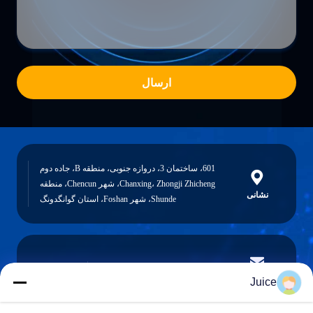
ارسال
601، ساختمان 3، دروازه جنوبی، منطقه B، جاده دوم
Chanxing، Zhongji Zhicheng، شهر Chencun، منطقه
نشانی
Shunde، شهر Foshan، استان گوانگدونگ
vendingmachine935@gmail.com
پست الکترونیک
Juice