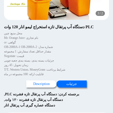
3
/
2
PLC دستگاه آب پرتقال تازه استخراج لیمو انار 120 وات
محل منبع: چین
نام تجاری: Mr. Orange Juice
گواهی: ce
شماره مدل: OB-2000A-1 OB-2000A-2
مقدار حداقل تعداد سفارش: 1 مجموعه
قیمت: Negotiate
جزئیات بسته بندی: بسته بندی جعبه چوبی
زمان تحویل: 45 روز
شرایط پرداخت: T/T، Western Union، MoneyGram
قابلیت ارائه: 100 مجموعه در ماه
جزئیات
Description
برجسته کردن:
دستگاه آب پرتقال تازه فشرده PLC
,
دستگاه آب پرتقال تازه فشرده ۱۲۰ وات
,
دستگاه عصاره گیری آب پرتقال انار