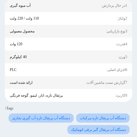
1در حال پردازش:
آب میوه گیری
2ولتاژ:
110 ولت / 220 ولت
3نوع بازاریابی:
محصول معمولی
4قدرت:
120 وات
5وزن:
40 کیلوگرم
6اجزای اصلی:
PLC
7گزارش تست ماشین آلات:
ارائه شده است
8کاربرد:
پرتقال تازه، انار، لیمو، گوجه فرنگی
Tags:
دستگاه آب پرتقال تازه مرکبات
دستگاه آب پرتقال تازه آب گیری تجاری
دستگاه آب پرتقال گیر برقی اتوماتیک