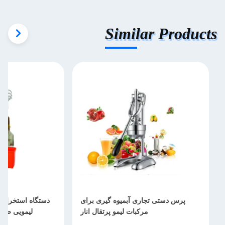
Similar Products
پرس دستی تجاری آبمیوه گیری برای
دستگاه استخراج آ
مرکبات لیمو پرتقال انار
لیمویی صنعتی 120 وات 