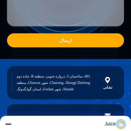
ارسال
601، ساختمان 3، دروازه جنوبی، منطقه B، جاده دوم
Chanxing، Zhongji Zhicheng، شهر Chencun، منطقه
نشانی
Shunde، شهر Foshan، استان گوانگدونگ
vendingmachine935@gmail.com
پست الکترونیک
Juice