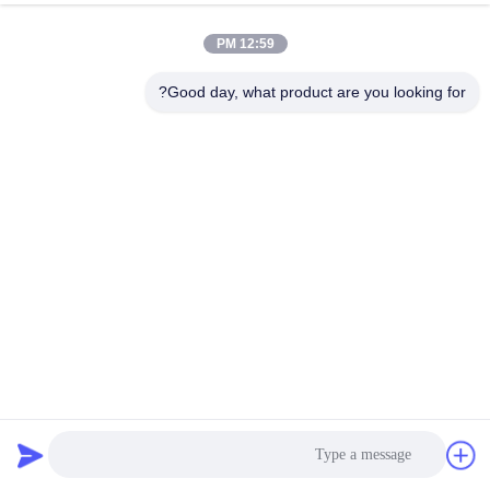
12:59 PM
0086-132-6536-9208
Good day, what product are you looking for?
تلفن
Guangdong Fresh Smart Technology Co., LTD
Guangdong Fresh Smart Technology Co., LTD
بهترین قیمت را دریافت کنید
یک نقل قول دریافت کنید