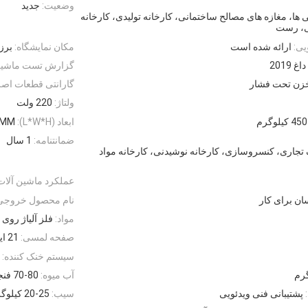
وضعیت:
جدید
ها، مغازه های مصالح ساختمانی، کارخانه تولیدی، کارخانه
نی، رست
یی:
ارائه شده است
مکان نمایشگاه:
برز
2019
گزارش تست ماشین 
گارانتی قطعات اصل
ولتاژ:
220 ولت
ابعاد (L*W*H):
 MM
ضمانتنامه:
1 سال
 تجاری، کنسروسازی، کارخانه نوشیدنی، کارخانه مواد
عملکرد ماشین آلات
ان برای کار
نام محصول خروجی
مواد:
فلز آلیاژ روی
صفحه لمسی:
21 اینچ
سیستم خنک کننده:
آب میوه:
70-80 فنجان
پشتیبانی فنی ویدئویی
سیب:
20-25 کیلوگرم