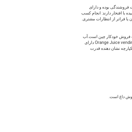
ت فروشندگی بوده و دارای
با افتخار دارند: انجام کسب
یا فراتر از انتظارات مشتری.
Or اکنون یک ستاره نوظهور در صنعت فروش خودکار چین است.آب
پرتقال وندینگ پایگاه تولید خود را دارد که شامل بخش پردازش ورق فلز، بخش نقاشی، بخش مونتاژ می شود.Orange Juice vending دارای
کپارچه نشان دهنده قدرت
فروش داغ است.