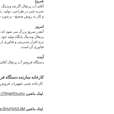
شروع
آقای آب پرتقال اگرچه وندینگ 
تجربه غنی در طراحی، تولید، 
و کار به روش صحیح - برخورد صا
امروز
نرم افزار مدیریتی و فناوری ا
فناوری آن است.
آینده
دستگاه فروش آب پرتقال آقای 
کارخانه سازنده دستگاه فر
کارخانه چینی تجهیزات فروش آب
لینک ماشین VA1:
be/Z9Hgk9Ouzhs
لینک ماشین VS1:
be/BHoF6HUlJIM