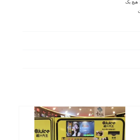
هیچ یک
ن