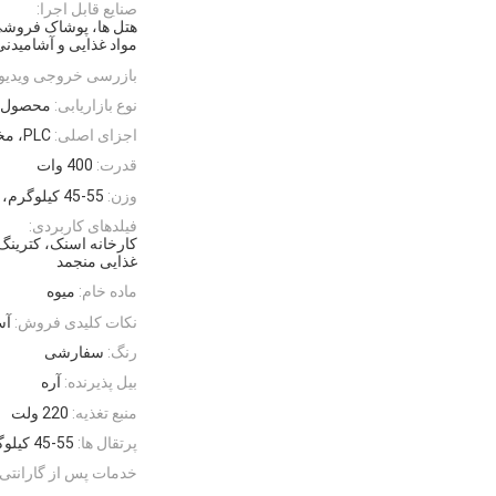
صنایع قابل اجرا:
هتل ها، پوشاک فروشی 
مواد غذایی و آشامید
بازرسی خروجی ویدیو
نوع بازاریابی:
محصول داغ 
اجزای اصلی:
PLC، مخزن تحت فشار
قدرت:
400 وات
وزن:
45-55 کیلوگرم، 450 کیلوگرم
فیلدهای کاربردی:
کارخانه اسنک، کترینگ
غذایی منجمد
ماده خام:
میوه
نکات کلیدی فروش:
آس
رنگ:
سفارشی
بیل پذیرنده:
آره
منبع تغذیه:
220 ولت
پرتقال ها:
45-55 کیلوگرم
خدمات پس از گارانتی: