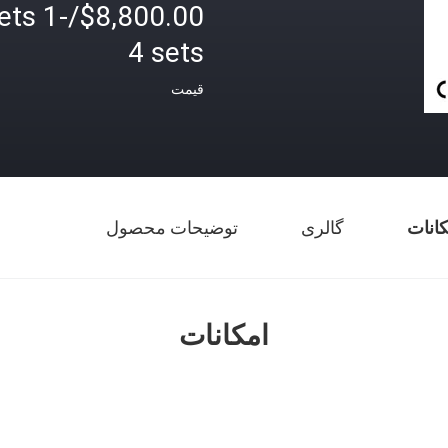
800.00/sets 1-
4 sets
قیمت
کانات
گالری
توضیحات محصول
امکانات