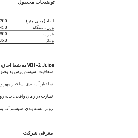
توضیحات محصول
ابعاد (میلی متر)
0*880*1900
وزن دستگاه
450 کیلوگرم
قدرت
800 وات
ولتاژ
220 ولت
VB1-2 Juice به شما اجازه می دهد از آبمیوه 100% تازه در هر زمان و هر مکان، فقط چند ده ثانیه لذت ببرید.
شفافیت: سیستم پرس به وضوح 
ساختار آب بندی: ساختار مهر و 
نظارت در زمان واقعی: بدنه 
روش بسته بندی: سیستم آب بند
معرفی شرکت